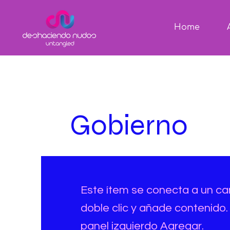
Home
Gobierno
Este ítem se conecta a un ca
doble clic y añade contenido.
panel izquierdo Agregar.