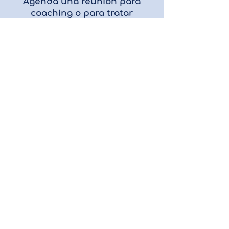
Agenda una reunión para
coaching o para tratar
cualquier asunto de tu interés
AGENDAR
Política de Privacidad
Lafayette, CO, 80026
Tel: 720 893 0371